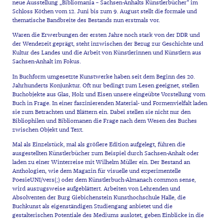
neue Ausstellung „Bibliomania – Sachsen-Anhalts Künstlerbücher“ im
Schloss Köthen vom 12. Juni bis zum 9. August stellt die formale und
thematische Bandbreite des Bestands nun erstmals vor.
Waren die Erwerbungen der ersten Jahre noch stark von der DDR und
der Wendezeit geprägt, steht inzwischen der Bezug zur Geschichte und
Kultur des Landes und die Arbeit von Künstlerinnen und Künstlern aus
Sachsen-Anhalt im Fokus.
In Buchform umgesetzte Kunstwerke haben seit dem Beginn des 20.
Jahrhunderts Konjunktur. Oft nur bedingt zum Lesen geeignet, stellen
Buchobjekte aus Glas, Holz und Eisen unsere eingeübte Vorstellung vom
Buch in Frage. In einer faszinierenden Material- und Formenvielfalt laden
sie zum Betrachten und Blättern ein. Dabei stellen sie nicht nur den
Bibliophilen und Bibliomanen die Frage nach dem Wesen des Buches
zwischen Objekt und Text.
Mal als Einzelstück, mal als größere Edition aufgelegt, führen die
ausgestellten Künstlerbücher zum Beispiel durch Sachsen-Anhalt oder
laden zu einer Winterreise mit Wilhelm Müller ein. Der Bestand an
Anthologien, wie dem Magazin für visuelle und experimentelle
PoesieUNI/vers(;) oder dem Künstlerbuch-Almanach common sense,
wird auszugsweise aufgeblättert. Arbeiten von Lehrenden und
Absolventen der Burg Giebichenstein Kunsthochschule Halle, die
Buchkunst als eigenständigen Studiengang anbietet und die
gestalterischen Potentiale des Mediums auslotet, geben Einblicke in die