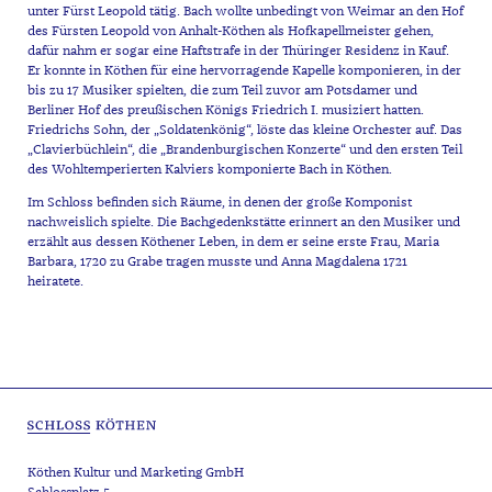
unter Fürst Leopold tätig. Bach wollte unbedingt von Weimar an den Hof
des Fürsten Leopold von Anhalt-Köthen als Hofkapellmeister gehen,
dafür nahm er sogar eine Haftstrafe in der Thüringer Residenz in Kauf.
Er konnte in Köthen für eine hervorragende Kapelle komponieren, in der
bis zu 17 Musiker spielten, die zum Teil zuvor am Potsdamer und
Berliner Hof des preußischen Königs Friedrich I. musiziert hatten.
Friedrichs Sohn, der „Soldatenkönig“, löste das kleine Orchester auf. Das
„Clavierbüchlein“, die „Brandenburgischen Konzerte“ und den ersten Teil
des Wohltemperierten Kalviers komponierte Bach in Köthen.
Im Schloss befinden sich Räume, in denen der große Komponist
nachweislich spielte. Die Bachgedenkstätte erinnert an den Musiker und
erzählt aus dessen Köthener Leben, in dem er seine erste Frau, Maria
Barbara, 1720 zu Grabe tragen musste und Anna Magdalena 1721
heiratete.
Köthen Kultur und Marketing GmbH