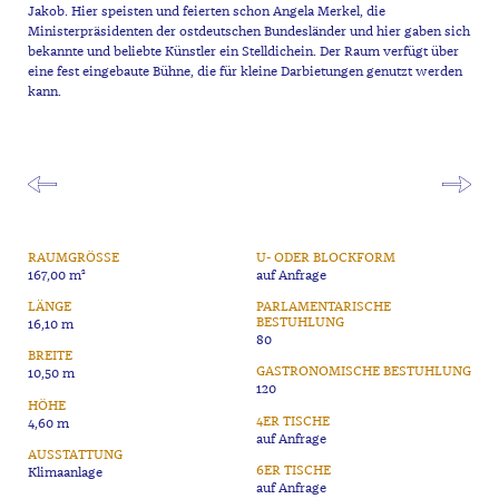
Jakob. Hier speisten und feierten schon Angela Merkel, die
Ministerpräsidenten der ostdeutschen Bundesländer und hier gaben sich
bekannte und beliebte Künstler ein Stelldichein. Der Raum verfügt über
eine fest eingebaute Bühne, die für kleine Darbietungen genutzt werden
kann.
RAUMGRÖSSE
U- ODER BLOCKFORM
167,00 m²
auf Anfrage
LÄNGE
PARLAMENTARISCHE
BESTUHLUNG
16,10 m
80
BREITE
GASTRONOMISCHE BESTUHLUNG
10,50 m
120
HÖHE
4ER TISCHE
4,60 m
auf Anfrage
AUSSTATTUNG
6ER TISCHE
Klimaanlage
auf Anfrage