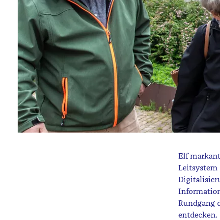
Elf markant
Leitsystem
Digitalisie
Information
Rundgang d
entdecken.