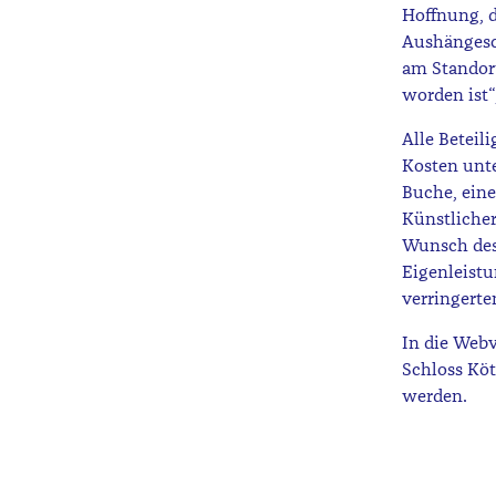
Hoffnung, d
Aushängesch
am Standor
worden ist“
Alle Beteil
Kosten unt
Buche, eine
Künstlicher
Wunsch des 
Eigenleistu
verringerte
In die Web
Schloss Köt
werden.