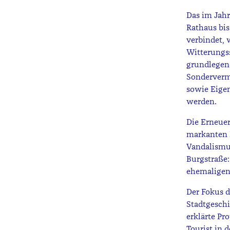
Das im Jahr
Rathaus bi
verbindet, 
Witterungs
grundlegen
Sonderverm
sowie Eigen
werden.
Die Erneuer
markanten E
Vandalismus
Burgstraße:
ehemaligen
Der Fokus d
Stadtgeschi
erklärte Pr
Tourist in 