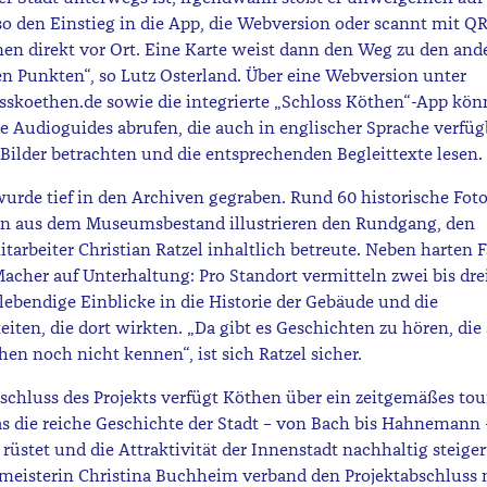
so den Einstieg in die App, die Webversion oder scannt mit Q
en direkt vor Ort. Eine Karte weist dann den Weg zu den and
en Punkten“, so Lutz Osterland. Über eine Webversion unter
skoethen.de sowie die integrierte „Schloss Köthen“-App kö
e Audioguides abrufen, die auch in englischer Sprache verfüg
 Bilder betrachten und die entsprechenden Begleittexte lesen.
wurde tief in den Archiven gegraben. Rund 60 historische Fot
n aus dem Museumsbestand illustrieren den Rundgang, den
rbeiter Christian Ratzel inhaltlich betreute. Neben harten 
Macher auf Unterhaltung: Pro Standort vermitteln zwei bis dre
ebendige Einblicke in die Historie der Gebäude und die
eiten, die dort wirkten. „Da gibt es Geschichten zu hören, die
en noch nicht kennen“, ist sich Ratzel sicher.
chluss des Projekts verfügt Köthen über ein zeitgemäßes tou
s die reiche Geschichte der Stadt – von Bach bis Hahnemann –
a rüstet und die Attraktivität der Innenstadt nachhaltig steige
meisterin Christina Buchheim verband den Projektabschluss 