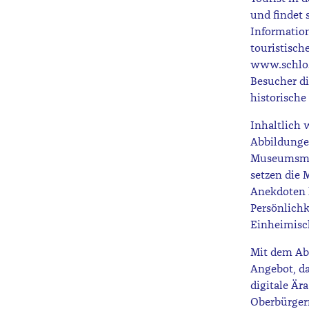
und findet 
Information
touristisch
www.schlos
Besucher di
historische
Inhaltlich 
Abbildunge
Museumsmita
setzen die 
Anekdoten l
Persönlichk
Einheimisch
Mit dem Abs
Angebot, da
digitale Är
Oberbürger