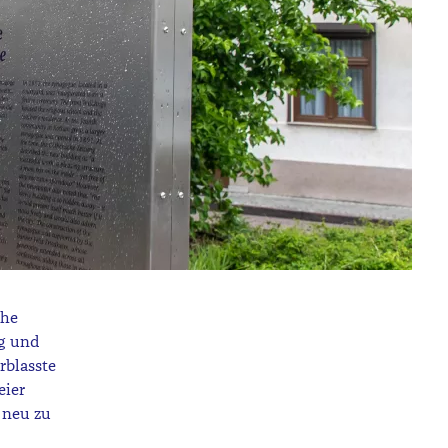
che
ng und
rblasste
eier
 neu zu