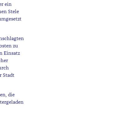
er ein
uen Stele
umgesetzt
anschlagten
osten zu
n Einsatz
cher
urch
r Stadt
en, die
tergeladen