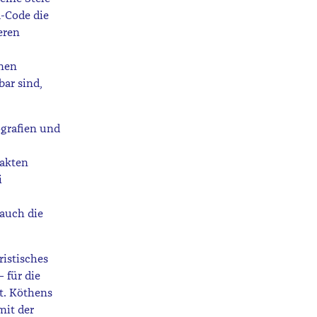
R-Code die
eren
nnen
bar sind,
ografien und
Fakten
i
 auch die
ristisches
 für die
rt. Köthens
mit der