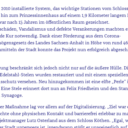
 2010 installierte System, das wichtige Stationen vom Schloss
s hin zum Prinzessinnenhaus auf einem 1,9 Kilometer lange
war nach 15 Jahren im öffentlichen Raum gezeichnet.
schäden, Vandalismus und defekte Verankerungen machten e
de Kur notwendig. Dank einer Förderung aus dem Corona-
ögensgesetz des Landes Sachsen-Anhalt in Höhe von rund 46
mitteln der Stadt konnte das Projekt nun erfolgreich abgesch
ung beschränkt sich jedoch nicht nur auf die äußere Hülle. D
delstahl-Stelen wurden restauriert und mit einem spezielle
schutz versehen. Neu hinzugekommen ist eine elfte „Perle“ 
 Eine Stele erinnert dort nun an Felix Friedheim und den Stan
 Synagoge.
er Maßnahme lag vor allem auf der Digitalisierung. „Ziel war e
chte ohne physischen Kontakt und barrierefrei erlebbar zu m
ojektmanager Lutz Osterland aus dem Schloss Köthen. „Egal, 
der Stadt unterwegs ist, irgendwann stößt er unweigerlich auf 