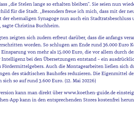
ass „die Stelen lange so erhalten bleiben“. Sie seien nun wied
ild für die Stadt. „Besonders freue ich mich, dass mit der ne
t der ehemaligen Synagoge nun auch ein Stadtratsbeschluss 
, sagte Christina Buchheim.
igten zeigten sich zudem erfreut darüber, dass die anfangs ver
erschritten worden. So schlugen am Ende rund 36.000 Euro K
 Einsparung von mehr als 15.000 Euro, die vor allem durch de
 Intelligenz bei den Übersetzungen entstand – ein ausdrückli
Fördermittelgebers. Auch die Montagearbeiten ließen sich d
ngen des städtischen Bauhofes reduzieren. Die Eigenmittel de
n sich so auf rund 3.600 Euro. (12. Mai 20226)
version kann man direkt über www.koethen-guide.de einsteig
hen-App kann in den entsprechenden Stores kostenfrei herun