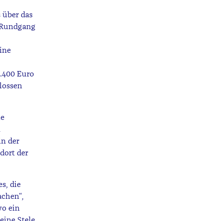
 über das
m Rundgang
ine
.400 Euro
lossen
ie
n
in der
dort der
s, die
achen“,
wo ein
eine Stele