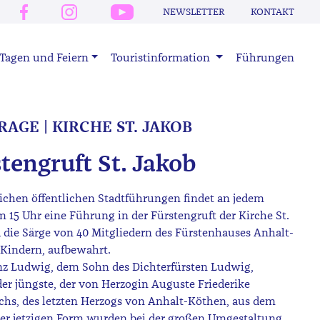
NEWSLETTER
KONTAKT
Tagen und Feiern
Touristinformation
Führungen
AGE | KIRCHE ST. JAKOB
tengruft St. Jakob
ichen öffentlichen Stadtführungen findet an jedem
15 Uhr eine Führung in der Fürstengruft der Kirche St.
nd die Särge von 40 Mitgliedern des Fürstenhauses Anhalt-
 Kindern, aufbewahrt.
rinz Ludwig, dem Sohn des Dichterfürsten Ludwig,
er jüngste, der von Herzogin Auguste Friederike
ichs, des letzten Herzogs von Anhalt-Köthen, aus dem
ihrer jetzigen Form wurden bei der großen Umgestaltung