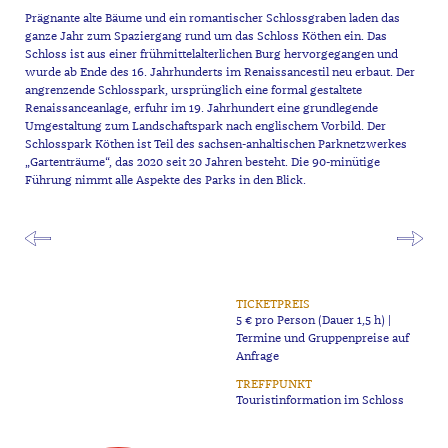
Prägnante alte Bäume und ein romantischer Schlossgraben laden das
ganze Jahr zum Spaziergang rund um das Schloss Köthen ein. Das
Schloss ist aus einer frühmittelalterlichen Burg hervorgegangen und
wurde ab Ende des 16. Jahrhunderts im Renaissancestil neu erbaut. Der
angrenzende Schlosspark, ursprünglich eine formal gestaltete
Renaissanceanlage, erfuhr im 19. Jahrhundert eine grundlegende
Umgestaltung zum Landschaftspark nach englischem Vorbild. Der
Schlosspark Köthen ist Teil des sachsen-anhaltischen Parknetzwerkes
„Gartenträume“, das 2020 seit 20 Jahren besteht. Die 90-minütige
Führung nimmt alle Aspekte des Parks in den Blick.
TICKETPREIS
5 € pro Person (Dauer 1,5 h) |
Termine und Gruppenpreise auf
Anfrage
TREFFPUNKT
Touristinformation im Schloss