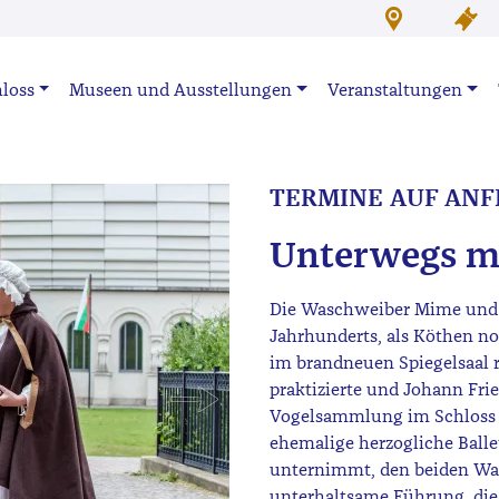
loss
Museen und Ausstellungen
Veranstaltungen
TERMINE AUF ANF
Unterwegs m
Die Waschweiber Mime und Kä
Jahrhunderts, als Köthen no
im brandneuen Spiegelsaal 
praktizierte und Johann Fr
Vogelsammlung im Schloss au
ehemalige herzogliche Bal
unternimmt, den beiden Was
unterhaltsame Führung, die 