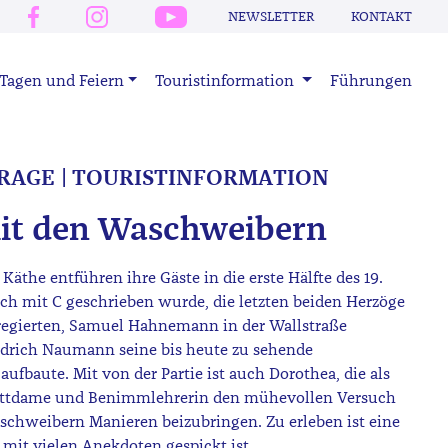
NEWSLETTER
KONTAKT
Tagen und Feiern
Touristinformation
Führungen
RAGE | TOURISTINFORMATION
it den Waschweibern
the entführen ihre Gäste in die erste Hälfte des 19.
ch mit C geschrieben wurde, die letzten beiden Herzöge
regierten, Samuel Hahnemann in der Wallstraße
iedrich Naumann seine bis heute zu sehende
fbaute. Mit von der Partie ist auch Dorothea, die als
lettdame und Benimmlehrerin den mühevollen Versuch
chweibern Manieren beizubringen. Zu erleben ist eine
mit vielen Anekdoten gespickt ist.