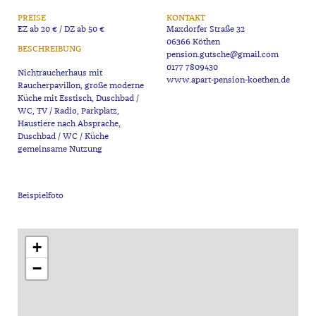
PREISE
KONTAKT
EZ ab 20 € / DZ ab 50 €
Maxdorfer Straße 32
06366 Köthen
BESCHREIBUNG
pension.gutsche@gmail.com
0177 7809430
Nichtraucherhaus mit
www.apart-pension-koethen.de
Raucherpavillon, große moderne
Küche mit Esstisch, Duschbad /
WC, TV / Radio, Parkplatz,
Haustiere nach Absprache,
Duschbad / WC / Küche
+
−