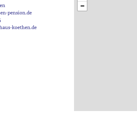
−
en
en-pension.de
5
haus-koethen.de