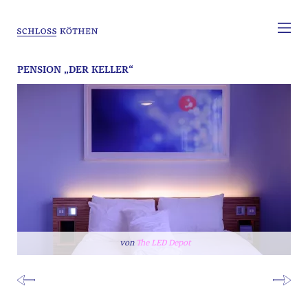
PENSION „DER KELLER“
The LED Depot