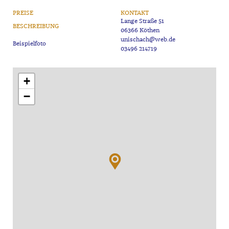
PREISE
KONTAKT
Lange Straße 51
BESCHREIBUNG
06366 Köthen
unischach@web.de
03496 214719
+
−