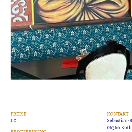
PREISE
KONTAKT
€€
Sebastian-B
06366 Köth
BESCHREIBUNG