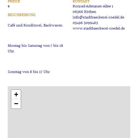
PREISE
KONTAKT
€
Konrad-Adenauer-Allee 1
06366 Köthen
BESCHREIBUNG
info@stadtbaeckerei-roedel.de
03496 5099463
www.stadtbaeckerei-roedel.de
Montag bis Samstag von 7 bis 18
+
−