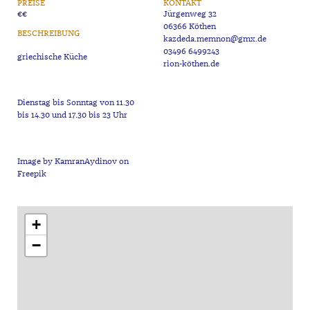
PREISE
KONTAKT
€€
Jürgenweg 32
06366 Köthen
BESCHREIBUNG
kazdeda.memnon@gmx.de
03496 6499243
rion-köthen.de
Dienstag bis Sonntag von 11.30
Image by KamranAydinov on
+
−