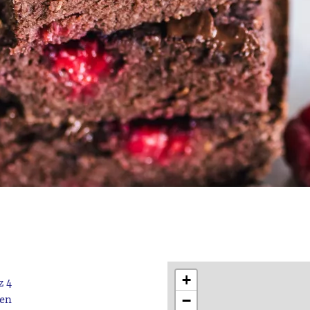
+
z 4
−
en