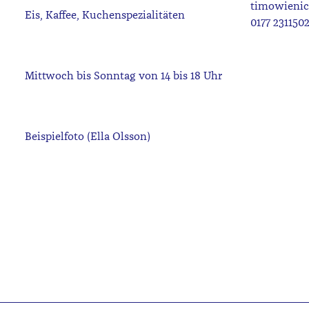
timowieni
0177 231150