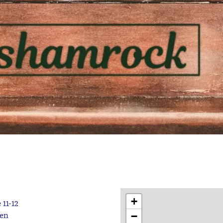
+
 11-12
−
en