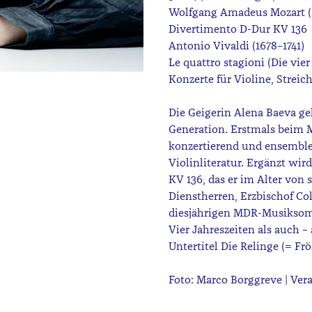
Wolfgang Amadeus Mozart (1
Divertimento D-Dur KV 136
Antonio Vivaldi (1678–1741)
Le quattro stagioni (Die vier
Konzerte für Violine, Streic
Die Geigerin Alena Baeva g
Generation. Erstmals beim M
konzertierend und ensemble
Violinliteratur. Ergänzt wi
KV 136, das er im Alter von
Dienstherren, Erzbischof Co
diesjährigen MDR-Musiksom
Vier Jahreszeiten als auch
Untertitel Die Relinge (= Fr
Foto: Marco Borggreve | Ve