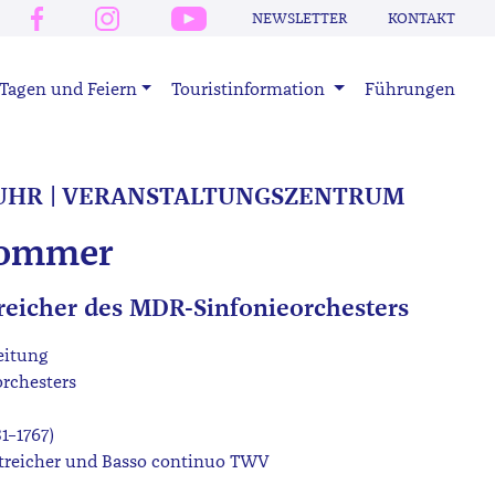
NEWSLETTER
KONTAKT
Tagen und Feiern
Touristinformation
Führungen
30 UHR | VERANSTALTUNGSZENTRUM
ommer
reicher des MDR-Sinfonieorchesters
eitung
orchesters
1–1767)
Streicher und Basso continuo TWV