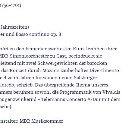
756–1791)
 Jahreszeiten)
her und Basso continuo op. 8
ehört zu den bemerkenswertesten Künstlerinnen ihrer
DR-Sinfonieorchester zu Gast, beeindruckt sie
leitend mit zwei Schwergewichten der barocken
rd das Konzert durch Mozarts zauberhaftes Divertimento
 sechzehn Jahren für seinen neuen Salzburger
lloredo, schrieb. Das übergreifende Thema unseres
mers berühren sowohl die Programmatik von Vivaldis
 – augenzwinkernd – Telemanns Concerto A-Dur mit dem
ösche).
ranstalter: MDR Musiksommer