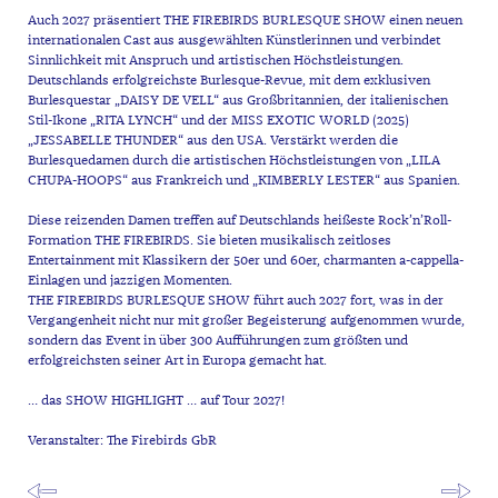
Auch 2027 präsentiert THE FIREBIRDS BURLESQUE SHOW einen neuen
internationalen Cast aus ausgewählten Künstlerinnen und verbindet
Sinnlichkeit mit Anspruch und artistischen Höchstleistungen.
Deutschlands erfolgreichste Burlesque-Revue, mit dem exklusiven
Burlesquestar „DAISY DE VELL“ aus Großbritannien, der italienischen
Stil-Ikone „RITA LYNCH“ und der MISS EXOTIC WORLD (2025)
„JESSABELLE THUNDER“ aus den USA. Verstärkt werden die
Burlesquedamen durch die artistischen Höchstleistungen von „LILA
CHUPA-HOOPS“ aus Frankreich und „KIMBERLY LESTER“ aus Spanien.
Diese reizenden Damen treffen auf Deutschlands heißeste Rock’n’Roll-
Formation THE FIREBIRDS. Sie bieten musikalisch zeitloses
Entertainment mit Klassikern der 50er und 60er, charmanten a-cappella-
Einlagen und jazzigen Momenten.
THE FIREBIRDS BURLESQUE SHOW führt auch 2027 fort, was in der
Vergangenheit nicht nur mit großer Begeisterung aufgenommen wurde,
sondern das Event in über 300 Aufführungen zum größten und
erfolgreichsten seiner Art in Europa gemacht hat.
… das SHOW HIGHLIGHT … auf Tour 2027!
Veranstalter: The Firebirds GbR