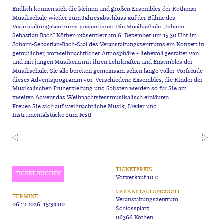
Endlich können sich die kleinen und großen Ensembles der Köthener
Musikschule wieder zum Jahresabschluss auf der Bühne des
Veranstaltungszentrums präsentieren. Die Musikschule „Johann
Sebastian Bach“ Köthen präsentiert am 6. Dezember um 15.30 Uhr im
Johann-Sebastian-Bach-Saal des Veranstaltungszentrums ein Konzert in
gemütlicher, vorweihnachtlicher Atmosphäre – liebevoll gestaltet von
und mit jungen Musikern mit ihren Lehrkräften und Ensembles der
Musikschule. Sie alle bereiten gemeinsam schon lange voller Vorfreude
dieses Adventsprogramm vor. Verschiedene Ensembles, die Kinder der
Musikalischen Früherziehung und Solisten werden so für Sie am
zweiten Advent das Weihnachtsfest musikalisch einläuten.
Freuen Sie sich auf weihnachtliche Musik, Lieder und
Instrumentalstücke zum Fest!
TICKETPREIS
TICKET BUCHEN
Vorverkauf 10 €
VERANSTALTUNGSORT
TERMINE
Veranstaltungszentrum
06.12.2026, 15:30:00
Schlossplatz
06366 Köthen