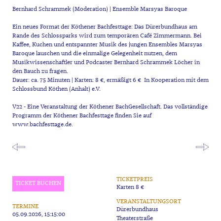
Bernhard Schrammek (Moderation) | Ensemble Marsyas Baroque
Ein neues Format der Köthener Bachfesttage: Das Dürerbundhaus am
Rande des Schlossparks wird zum temporären Café Zimmermann. Bei
Kaffee, Kuchen und entspannter Musik des jungen Ensembles Marsyas
Baroque lauschen und die einmalige Gelegenheit nutzen, dem
Musikwissenschaftler und Podcaster Bernhard Schrammek Löcher in
den Bauch zu fragen.
Dauer: ca. 75 Minuten | Karten: 8 €, ermäßigt 6 € In Kooperation mit dem
Schlossbund Köthen (Anhalt) e.V.
V22 - Eine Veranstaltung der Köthener BachGesellschaft. Das vollständige
Programm der Köthener Bachfesttage finden Sie auf
www.bachfesttage.de.
TICKETPREIS
TICKET BUCHEN
Karten 8 €
VERANSTALTUNGSORT
TERMINE
Dürerbundhaus
05.09.2026, 15:15:00
Theaterstraße