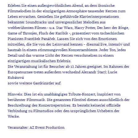
Erleben Sie einen außergewöhnlichen Abend, an dem ikonische
Filmmelodien in der einzigartigen Atmosphäre tausender Kerzen zum
Leben erwachen. Genießen Sie gefühlvolle Klavierinterpretationen
bekannter Soundtracks und unvergesslicher Melodien aus
weltberühmten Filmen - u.a. Star Wars, Harry Potter, Der herr der Ringe,
Game of Thronjes, Fluch der Karibik -, präsentiert vom tschechischen
Pianisten František Panáček. Lassen Sie sich von den Emotionen
mitreißen, die Sie von der Leinwand kennen – diesmal live, intensiv und
hautnah in einem stimmungsvollen Konzertambiente. Jeder Ton, jedes
Detail und das warme Licht der Kerzen verschmelzen zu einem
einzigartigen musikalischen Erlebnis.
Die Veranstaltung ist für Besucher ab 12 Jahren geeignet. Im Rahmen der
Europatournee treten außerdem wechselnd Alexandr Starý, Lucie
Kubátová
sowie weitere Gastkünstler auf.
Hinweis: Dies ist ein unabhängiges Tribute-Konzert, inspiriert von
berühmter Filmmusik. Die genannten Filmtitel dienen ausschließlich der
Beschreibung des Konzertrepertoires. Es besteht keinerlei offizielle
Verbindung zu Filmstudios oder den ursprünglichen Urhebern der
Werke.
Veranstalter: AZ Event Production