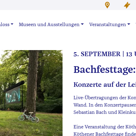
loss
Museen und Ausstellungen
Veranstaltungen
5. SEPTEMBER | 13
Bachfesttage
Konzerte auf der L
Live-Übertragungen der Konz
Wand. In den Konzertpausen
Sebastian Bach und Kleinkuns
Eine Veranstaltung der Köt
Köthener Bachfesttage find