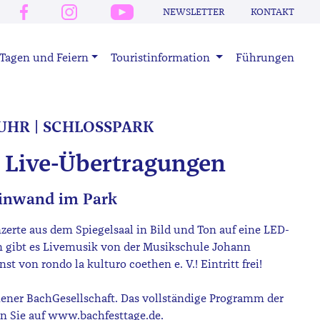
NEWSLETTER
KONTAKT
Tagen und Feiern
Touristinformation
Führungen
 UHR | SCHLOSSPARK
: Live-Übertragungen
einwand im Park
erte aus dem Spiegelsaal in Bild und Ton auf eine LED-
 gibt es Livemusik von der Musikschule Johann
t von rondo la kulturo coethen e. V.! Eintritt frei!
hener BachGesellschaft. Das vollständige Programm der
en Sie auf www.bachfesttage.de.