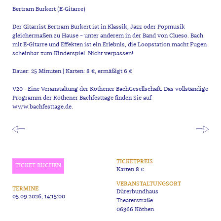
Bertram Burkert (E-Gitarre)
Der Gitarrist Bertram Burkert ist in Klassik, Jazz oder Popmusik
gleichermaßen zu Hause – unter anderem in der Band von Clueso. Bach
mit E-Gitarre und Effekten ist ein Erlebnis, die Loopstation macht Fugen
scheinbar zum Kinderspiel. Nicht verpassen!
Dauer: 25 Minuten | Karten: 8 €, ermäßigt 6 €
V20 - Eine Veranstaltung der Köthener BachGesellschaft. Das vollständige
Programm der Köthener Bachfesttage finden Sie auf
www.bachfesttage.de.
TICKETPREIS
TICKET BUCHEN
Karten 8 €
VERANSTALTUNGSORT
TERMINE
Dürerbundhaus
05.09.2026, 14:15:00
Theaterstraße
06366 Köthen