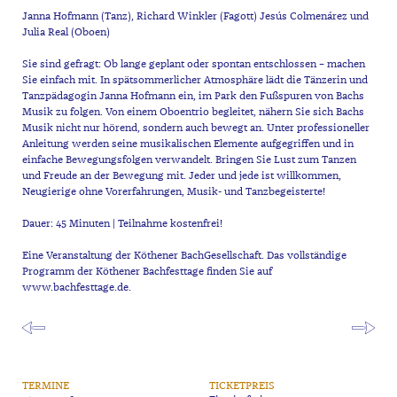
Janna Hofmann (Tanz), Richard Winkler (Fagott) Jesús Colmenárez und
Julia Real (Oboen)
Sie sind gefragt: Ob lange geplant oder spontan entschlossen – machen
Sie einfach mit. In spätsommerlicher Atmosphäre lädt die Tänzerin und
Tanzpädagogin Janna Hofmann ein, im Park den Fußspuren von Bachs
Musik zu folgen. Von einem Oboentrio begleitet, nähern Sie sich Bachs
Musik nicht nur hörend, sondern auch bewegt an. Unter professioneller
Anleitung werden seine musikalischen Elemente aufgegriffen und in
einfache Bewegungsfolgen verwandelt. Bringen Sie Lust zum Tanzen
und Freude an der Bewegung mit. Jeder und jede ist willkommen,
Neugierige ohne Vorerfahrungen, Musik- und Tanzbegeisterte!
Dauer: 45 Minuten | Teilnahme kostenfrei!
Eine Veranstaltung der Köthener BachGesellschaft. Das vollständige
Programm der Köthener Bachfesttage finden Sie auf
www.bachfesttage.de.
TERMINE
TICKETPREIS