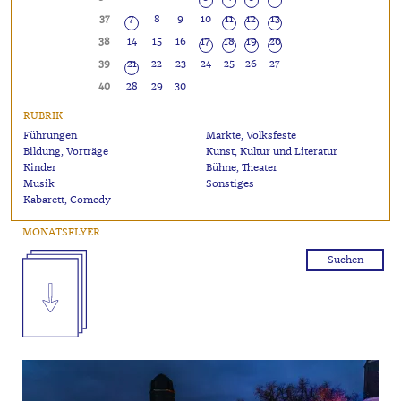
37
7
8
9
10
11
12
13
38
14
15
16
17
18
19
20
39
21
22
23
24
25
26
27
40
28
29
30
RUBRIK
Führungen
Märkte, Volksfeste
Bildung, Vorträge
Kunst, Kultur und Literatur
Kinder
Bühne, Theater
Musik
Sonstiges
Kabarett, Comedy
MONATSFLYER