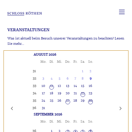
VERANSTALTUNGEN
Was ist aktuell beim Besuch unserer Veranstaltungen zu beachten? Lesen
Sie mehr...
AUGUST 2026
Mo.
Di.
Mi.
Do.
Fr.
Sa.
So.
31
1
2
32
3
4
5
6
7
8
9
33
10
11
12
13
14
15
16
34
17
18
19
20
21
22
23
35
24
25
26
27
28
29
30
36
31
SEPTEMBER 2026
Mo.
Di.
Mi.
Do.
Fr.
Sa.
So.
36
1
2
3
4
5
6