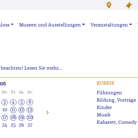
loss
Museen und Ausstellungen
Veranstaltungen
beachten? Lesen Sie mehr...
RUBRIK
026
Do.
Fr.
Sa.
So.
Führungen
Bildung, Vorträge
3
4
5
6
Kinder
10
11
12
13
Musik
17
18
19
20
Kabarett, Comedy
24
25
26
27