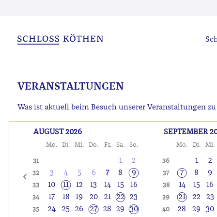
Sch
VERANSTALTUNGEN
Was ist aktuell beim Besuch unserer Veranstaltungen zu 
AUGUST 2026
SEPTEMBER 2
Mo.
Di.
Mi.
Do.
Fr.
Sa.
So.
Mo.
Di.
Mi.
1
2
1
2
31
36
3
4
5
6
7
8
9
7
8
9
32
37
10
11
12
13
14
15
16
14
15
16
33
38
17
18
19
20
21
22
23
21
22
23
34
39
24
25
26
27
28
29
30
28
29
30
35
40