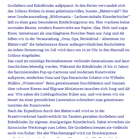
Großeltern und Enkelkinder aufgepasst: In den Ferien verwandelt sich
das Schloss Köthen in einen geheimnisvollen, bunten „Blätterwald“! Die
neue Sonderausstellung „Bibliomania – Sachsen-Anhalts Künstlerbücher“
lädt zu einer ganz besonderen Entdeckungstour ein. Hier wachsen keine
normalen Bäume, sondern Kunstwerke aus Papier, Glas, Holz und sogar
Eisen. Gemeinsam als unschlagbares Forscher-Team aus Jung und Alt
lüften wir in der Veranstaltung „Oma, Opa, Ferienkind – Abenteuer im
Blätterwald“ die Geheimnisse dieser außergewöhnlichen Buchobjekte.
An jedem Donnerstag im Juli wird dazu um 10.30 Uhr in den Marstall im
Schloss eingeladen.
Das rund 90-minütige Ferienabenteuer verbindet Generationen und lässt
Geschichten lebendig werden. Während die Enkelkinder (8 bis 12 Jahre)
die faszinierenden Pop-up-Cartoons und modernen Kunstwerke
aufspüren, entdecken Oma und Opa literarische Schätze wie Wilhelm
Müllers „Winterreise“. Beim gemeinsamen Durchblättern und Staunen
über robuste Riesen und filigrane Miniaturen tauschen sich Jung und Alt
aus: Wie sahen die Lieblingsbücher früher aus, und wie lesen wir sie
heute? An einer gemütlichen Lesestation schmökert man gemeinsam
inmitten der Kunstwerke.
Nach der Expedition durch den Blätterwald wird es in der
Kreativwerkstatt handwerklich! Im Tandem gestalten Großeltern und
Enkelkinder ihr eigenes, einzigartiges Künstlerbuch. Dabei erwecken sie
historische Werkzeuge zum Leben. Die Großeltern kennen sie vielleicht
noch von früher: Die alte Wäschemangel wird zur Druckerpresse