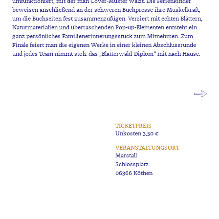
umfunktioniert, mit der man Cover-Muster walzt. Die Ferienkinder
beweisen anschließend an der schweren Buchpresse ihre Muskelkraft,
um die Buchseiten fest zusammenzufügen. Verziert mit echten Blättern,
Naturmaterialien und überraschenden Pop-up-Elementen entsteht ein
ganz persönliches Familienerinnerungsstück zum Mitnehmen. Zum
Finale feiert man die eigenen Werke in einer kleinen Abschlussrunde
und jedes Team nimmt stolz das „Blätterwald-Diplom“ mit nach Hause.
TICKETPREIS
Unkosten 3,50 €
VERANSTALTUNGSORT
Marstall
Schlossplatz
06366 Köthen