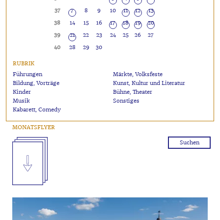
37
7
8
9
10
11
12
13
38
14
15
16
17
18
19
20
39
21
22
23
24
25
26
27
40
28
29
30
RUBRIK
Führungen
Märkte, Volksfeste
Bildung, Vorträge
Kunst, Kultur und Literatur
Kinder
Bühne, Theater
Musik
Sonstiges
Kabarett, Comedy
MONATSFLYER