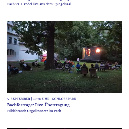
Bach vs. Händel live aus dem Spiegelsaal
5. SEPTEMBER | 20:30 UHR | SCHLOSSPARK
Bachfesttage: Live-Übertragung
Hildebrandt-Orgelkonzert im Park