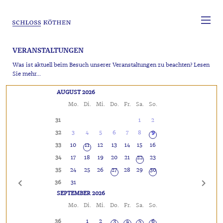
VERANSTALTUNGEN
Was ist aktuell beim Besuch unserer Veranstaltungen zu beachten? Lesen
Sie mehr...
AUGUST 2026
Mo.
Di.
Mi.
Do.
Fr.
Sa.
So.
31
1
2
32
3
4
5
6
7
8
9
33
10
11
12
13
14
15
16
34
17
18
19
20
21
22
23
35
24
25
26
27
28
29
30
36
31
SEPTEMBER 2026
Mo.
Di.
Mi.
Do.
Fr.
Sa.
So.
36
1
2
3
4
5
6